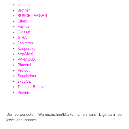
bluechip
Brother
BUSCH-JAEGER
Elbex
Fujitsu
Gigaset
GIRA
Jablotron
Kaspersky
orgaMAX
PARADOX
Placetel
Protect
Sennheiser
skyDSL
Telecom Behnke
Visonic
Die verwendeten Warenzeichen/Markennamen sind Eigentum der
jeweiligen Inhaber.