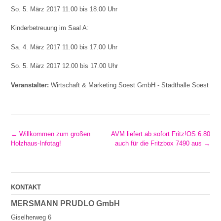
So. 5. März 2017 11.00 bis 18.00 Uhr
Kinderbetreuung im Saal A:
Sa. 4. März 2017 11.00 bis 17.00 Uhr
So. 5. März 2017 12.00 bis 17.00 Uhr
Veranstalter:
Wirtschaft & Marketing Soest GmbH - Stadthalle Soest
P
←
Willkommen zum großen
AVM liefert ab sofort Fritz!OS 6.80
Holzhaus-Infotag!
auch für die Fritzbox 7490 aus
→
o
s
t
KONTAKT
n
MERSMANN PRUDLO GmbH
a
Giselherweg 6